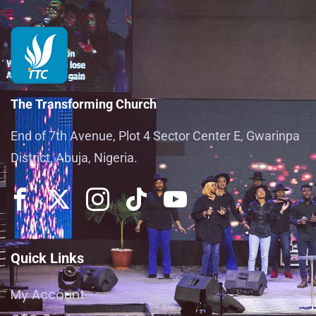
The Transforming Church
End of 7th Avenue, Plot 4 Sector Center E, Gwarinpa
District, Abuja, Nigeria.
Quick Links
My Account