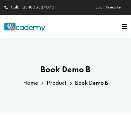
Call: +2348055240701
Login|Register
Sign in
Sign up
Sign in
Don’t have an account?
Sign up
Book Demo B
Home
Product
Book Demo B
Lost your password?
Remember me