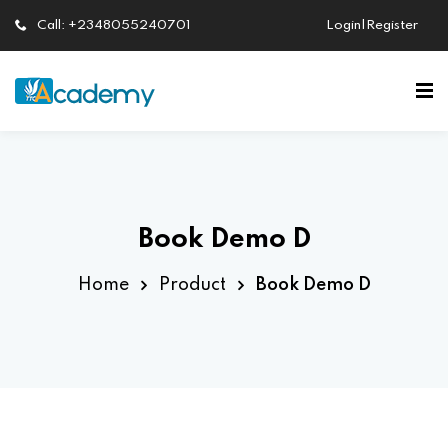
Call: +2348055240701
Login|Register
Sign in
Sign up
Sign in
Don’t have an account?
Sign up
Book Demo D
Home
Product
Book Demo D
Lost your password?
Remember me