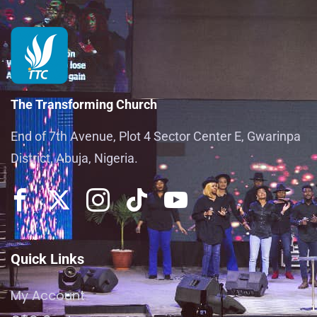
The Transforming Church
End of 7th Avenue, Plot 4 Sector Center E, Gwarinpa
District, Abuja, Nigeria.
Quick Links
My Account