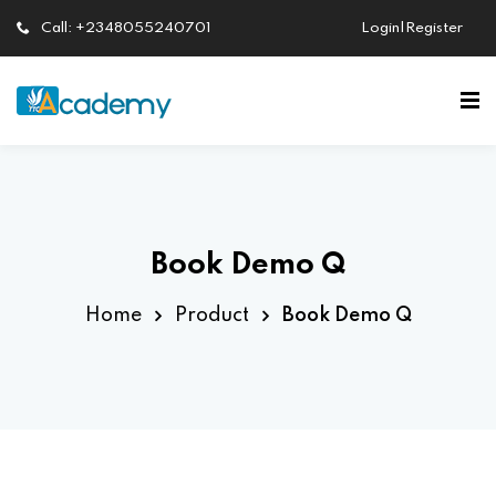
Call: +2348055240701
Login|Register
Sign in
Sign up
Sign in
Don’t have an account?
Sign up
Book Demo Q
Home
Product
Book Demo Q
Lost your password?
Remember me